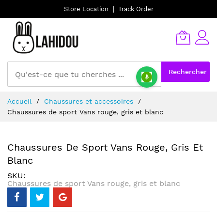
Store Location
Track Order
Rechercher
Allez
Accueil
Chaussures et accessoires
au
Chaussures de sport Vans rouge, gris et blanc
contenu
Chaussures De Sport Vans Rouge, Gris Et
Blanc
SKU
Chaussures de sport Vans rouge, gris et blanc