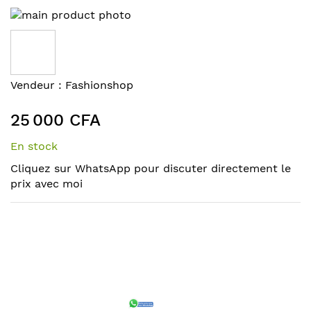
Skip
to
the
end
of
Skip
Vendeur :
Fashionshop
the
to
images
the
25 000 CFA
gallery
beginning
of
En stock
the
Cliquez sur WhatsApp pour discuter directement le
images
prix avec moi
gallery