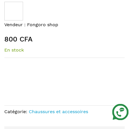
to
the
end
of
Skip
Vendeur :
Fongoro shop
the
to
images
the
800 CFA
gallery
beginning
of
En stock
the
images
gallery
Catégorie:
Chaussures et accessoires