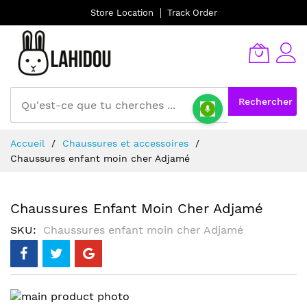
Store Location
Track Order
Rechercher
Allez
Accueil
Chaussures et accessoires
au
Chaussures enfant moin cher Adjamé
contenu
Chaussures Enfant Moin Cher Adjamé
SKU
Chaussures enfant moin cher Adjamé
Skip