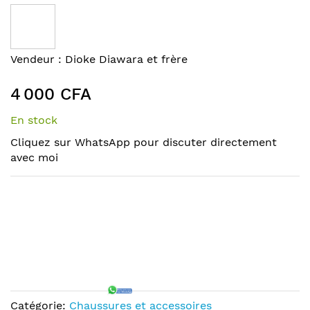
to
the
end
of
Skip
Vendeur :
Dioke Diawara et frère
the
to
images
the
4 000 CFA
gallery
beginning
of
En stock
the
Cliquez sur WhatsApp pour discuter directement
images
avec moi
gallery
Catégorie:
Chaussures et accessoires