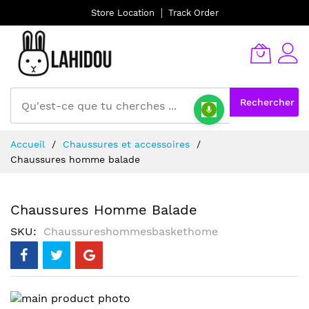
Store Location
Track Order
Rechercher
Allez
Accueil
Chaussures et accessoires
au
Chaussures homme balade
contenu
Chaussures Homme Balade
SKU
Chaussureshommesbaskethome
Skip