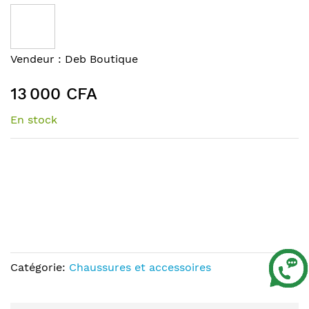
to
the
end
of
Skip
Vendeur :
Deb Boutique
the
to
images
the
13 000 CFA
gallery
beginning
of
En stock
the
images
gallery
Catégorie:
Chaussures et accessoires