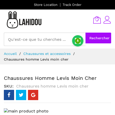
Store Location
Track Order
Rechercher
Allez
Accueil
Chaussures et accessoires
au
Chaussures homme Levis moin cher
contenu
Chaussures Homme Levis Moin Cher
SKU
Chaussures homme Levis moin cher
Skip