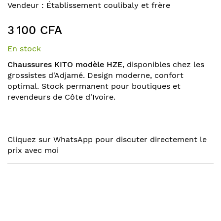
to
Skip
Vendeur :
Établissement coulibaly et frère
the
to
end
the
3 100 CFA
of
beginning
the
of
En stock
images
the
Chaussures KITO modèle HZE
, disponibles chez les
gallery
images
grossistes d'Adjamé. Design moderne, confort
gallery
optimal. Stock permanent pour boutiques et
revendeurs de Côte d'Ivoire.
Cliquez sur WhatsApp pour discuter directement le
prix avec moi