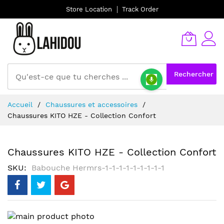
Store Location
Track Order
Rechercher
Allez
Accueil
Chaussures et accessoires
au
Chaussures KITO HZE - Collection Confort
contenu
Chaussures KITO HZE - Collection Confort
SKU
Babouche Hermrs-1-1-1-1-1-1-1-1-1
Skip