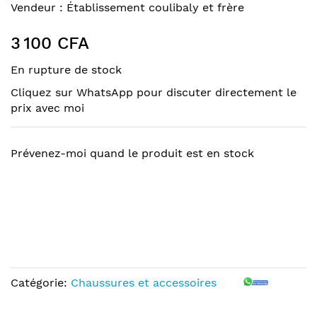
to
Skip
Vendeur :
Établissement coulibaly et frère
the
to
end
the
3 100 CFA
of
beginning
the
of
En rupture de stock
images
the
Cliquez sur WhatsApp pour discuter directement le
gallery
images
prix avec moi
gallery
Prévenez-moi quand le produit est en stock
Catégorie:
Chaussures et accessoires