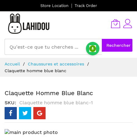
Store Location
Track Order
Rechercher
Allez
Accueil
Chaussures et accessoires
au
Claquette homme blue blanc
contenu
Claquette Homme Blue Blanc
SKU
Claquette homme blue blanc-1
Skip