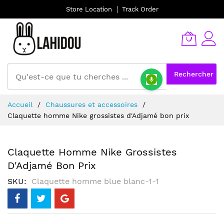
Store Location
Track Order
Rechercher
Allez
Accueil
Chaussures et accessoires
au
Claquette homme Nike grossistes d'Adjamé bon prix
contenu
Claquette Homme Nike Grossistes
D'Adjamé Bon Prix
SKU
Claquette homme blue blanc-1-1