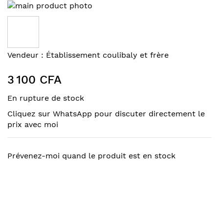
Skip
to
the
end
of
Skip
Vendeur :
Établissement coulibaly et frère
the
to
images
the
3 100 CFA
gallery
beginning
of
En rupture de stock
the
Cliquez sur WhatsApp pour discuter directement le
images
prix avec moi
gallery
Prévenez-moi quand le produit est en stock