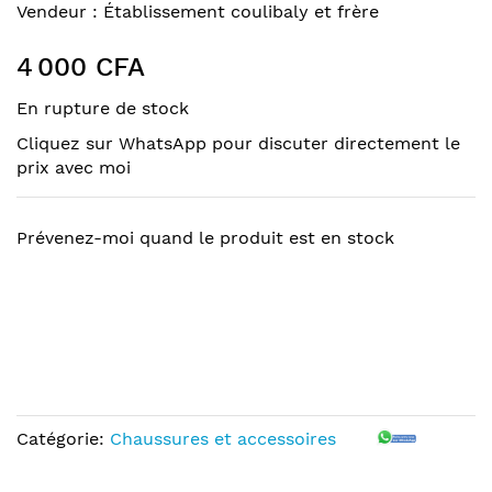
to
Skip
Vendeur :
Établissement coulibaly et frère
the
to
end
the
4 000 CFA
of
beginning
the
of
En rupture de stock
images
the
Cliquez sur WhatsApp pour discuter directement le
gallery
images
prix avec moi
gallery
Prévenez-moi quand le produit est en stock
Catégorie:
Chaussures et accessoires