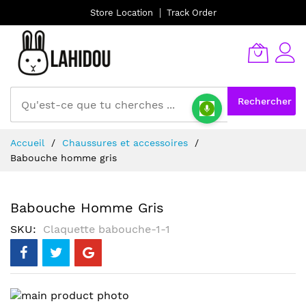
Store Location
Track Order
Rechercher
Allez
Accueil
Chaussures et accessoires
au
Babouche homme gris
contenu
Babouche Homme Gris
SKU
Claquette babouche-1-1
Skip