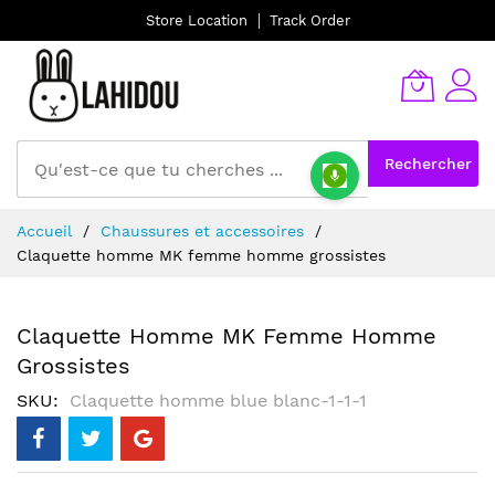
Store Location
Track Order
Rechercher
Allez
Accueil
Chaussures et accessoires
au
Claquette homme MK femme homme grossistes
contenu
Claquette Homme MK Femme Homme
Grossistes
SKU
Claquette homme blue blanc-1-1-1