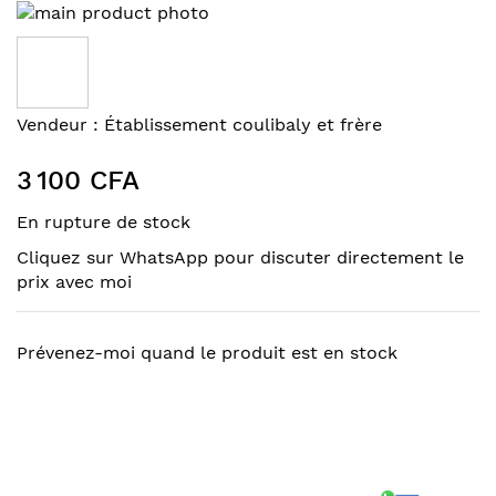
Skip
to
the
end
of
Skip
Vendeur :
Établissement coulibaly et frère
the
to
images
the
3 100 CFA
gallery
beginning
of
En rupture de stock
the
Cliquez sur WhatsApp pour discuter directement le
images
prix avec moi
gallery
Prévenez-moi quand le produit est en stock