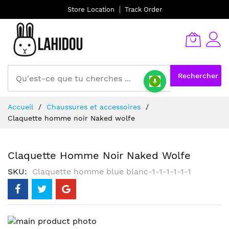
Store Location
Track Order
Rechercher
Allez
Accueil
Chaussures et accessoires
au
Claquette homme noir Naked wolfe
contenu
Claquette Homme Noir Naked Wolfe
SKU
Claquette homme blue blanc-1-1-1-1-1-1
Skip