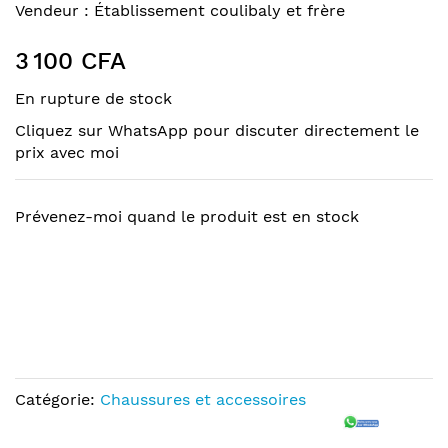
to
Skip
Vendeur :
Établissement coulibaly et frère
the
to
end
the
3 100 CFA
of
beginning
the
of
En rupture de stock
images
the
Cliquez sur WhatsApp pour discuter directement le
gallery
images
prix avec moi
gallery
Prévenez-moi quand le produit est en stock
Catégorie:
Chaussures et accessoires