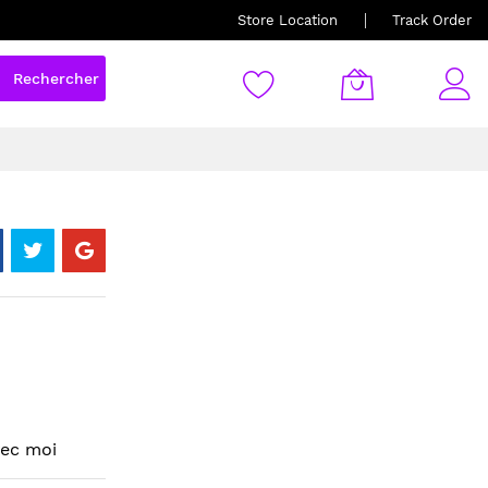
Store Location
Track Order
Rechercher
vec moi