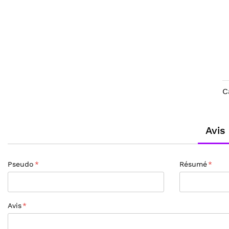
gallery
beginning
of
the
images
gallery
C
Avis
Pseudo
Résumé
Avis