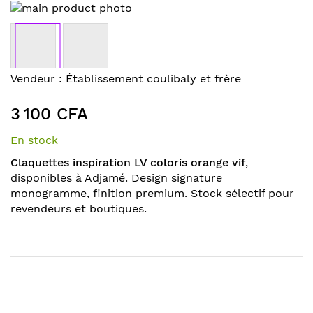
Skip
to
the
end
of
Skip
Vendeur :
Établissement coulibaly et frère
the
to
images
the
3 100 CFA
gallery
beginning
of
En stock
the
Claquettes inspiration LV coloris orange vif
,
images
disponibles à Adjamé. Design signature
gallery
monogramme, finition premium. Stock sélectif pour
revendeurs et boutiques.