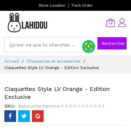
Store Location
Track Order
Rechercher
Allez
Accueil
Chaussures et accessoires
au
Claquettes Style LV Orange - Edition Exclusive
contenu
Claquettes Style LV Orange - Edition
Exclusive
SKU
Babouche Hermrs-1-1-1-1-1-1-1-1-1-1-1