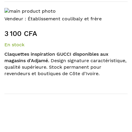
Skip
to
Skip
Vendeur :
Établissement coulibaly et frère
the
to
end
the
3 100 CFA
of
beginning
the
of
En stock
images
the
Claquettes inspiration GUCCI disponibles aux
gallery
images
magasins d'Adjamé.
Design signature caractéristique,
gallery
qualité supérieure. Stock permanent pour
revendeurs et boutiques de Côte d'Ivoire.