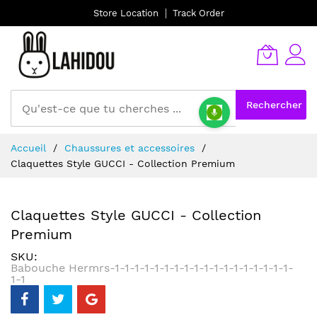
Store Location
Track Order
Rechercher
Allez
Accueil
Chaussures et accessoires
au
Claquettes Style GUCCI - Collection Premium
contenu
Claquettes Style GUCCI - Collection
Premium
SKU
Babouche Hermrs-1-1-1-1-1-1-1-1-1-1-1-1-1-1-1-1-1-1-
1-1