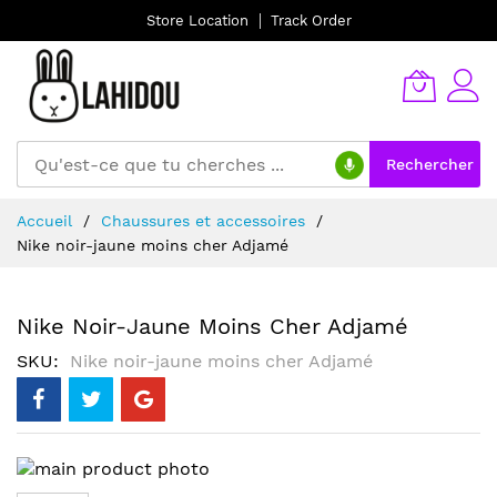
Store Location
Track Order
Rechercher
Allez
Accueil
Chaussures et accessoires
au
Nike noir-jaune moins cher Adjamé
contenu
Nike Noir-Jaune Moins Cher Adjamé
SKU
Nike noir-jaune moins cher Adjamé
Skip
to