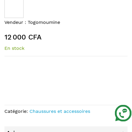
the
end
of
Skip
Vendeur :
Togomoumine
the
to
images
the
12 000 CFA
gallery
beginning
of
En stock
the
images
gallery
Catégorie:
Chaussures et accessoires