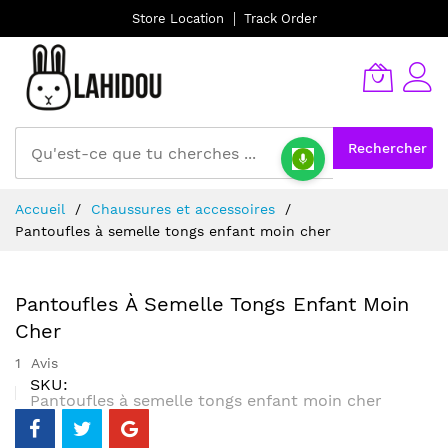
Store Location
Track Order
Rechercher
Allez
Accueil
Chaussures et accessoires
au
Pantoufles à semelle tongs enfant moin cher
contenu
Pantoufles À Semelle Tongs Enfant Moin
Cher
1
Avis
SKU
Pantoufles à semelle tongs enfant moin cher