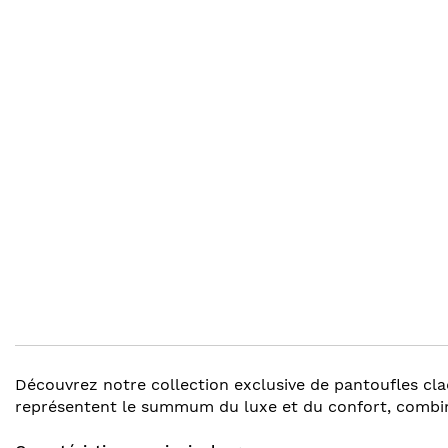
gallery
images
gallery
Découvrez notre collection exclusive de pantoufles cl
représentent le summum du luxe et du confort, combina