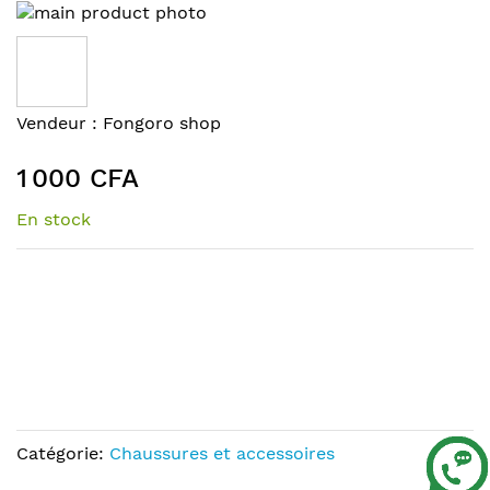
Skip
to
the
end
of
Skip
Vendeur :
Fongoro shop
the
to
images
the
1 000 CFA
gallery
beginning
of
En stock
the
images
gallery
Catégorie:
Chaussures et accessoires