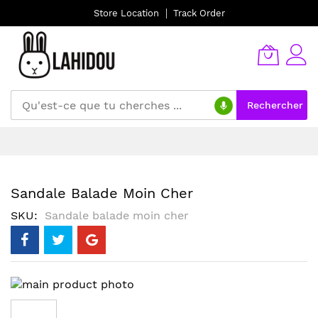
Store Location
Track Order
Rechercher
Allez
au
contenu
Sandale Balade Moin Cher
SKU
Sandale balade moin cher
Skip
to
the