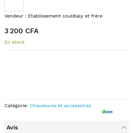
end
of
Skip
Vendeur :
Établissement coulibaly et frère
the
to
images
the
3 200 CFA
gallery
beginning
of
En stock
the
images
gallery
Catégorie:
Chaussures et accessoires
Avis