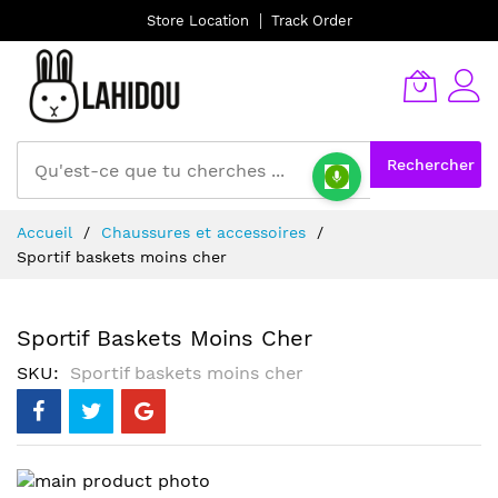
Store Location
Track Order
Rechercher
Allez
Accueil
Chaussures et accessoires
au
Sportif baskets moins cher
contenu
Sportif Baskets Moins Cher
SKU
Sportif baskets moins cher
Skip