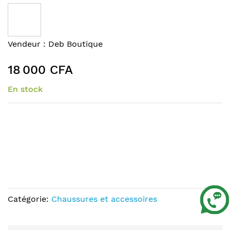
to
the
end
of
Skip
Vendeur :
Deb Boutique
the
to
images
the
18 000 CFA
gallery
beginning
of
En stock
the
images
gallery
Catégorie:
Chaussures et accessoires