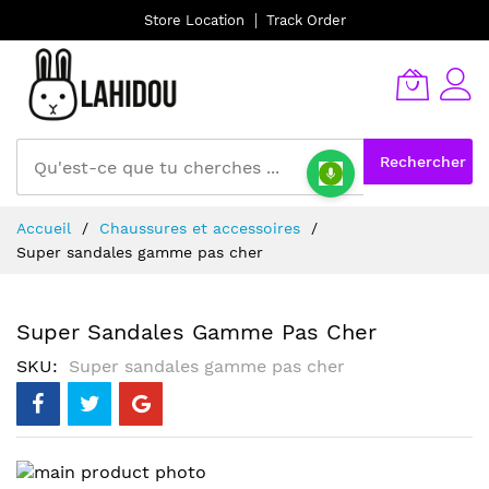
Store Location
Track Order
Rechercher
Allez
Accueil
Chaussures et accessoires
au
Super sandales gamme pas cher
contenu
Super Sandales Gamme Pas Cher
SKU
Super sandales gamme pas cher
Skip