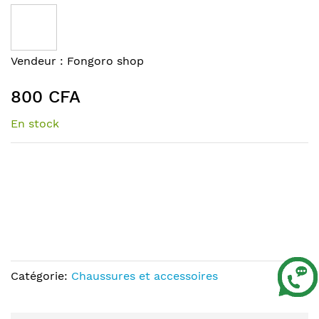
to
the
end
of
Skip
Vendeur :
Fongoro shop
the
to
images
the
800 CFA
gallery
beginning
of
En stock
the
images
gallery
Catégorie:
Chaussures et accessoires