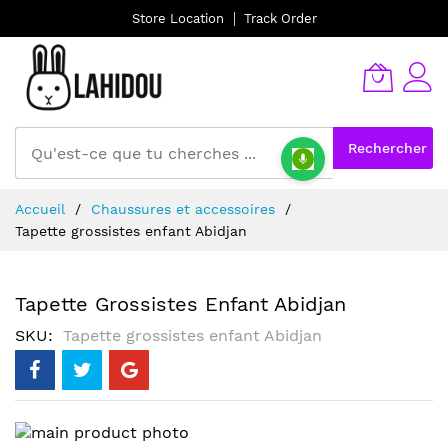
Store Location
Track Order
Rechercher
Allez
Accueil
Chaussures et accessoires
au
Tapette grossistes enfant Abidjan
contenu
Tapette Grossistes Enfant Abidjan
SKU
Tapette grossistes enfant Abidjan
Skip