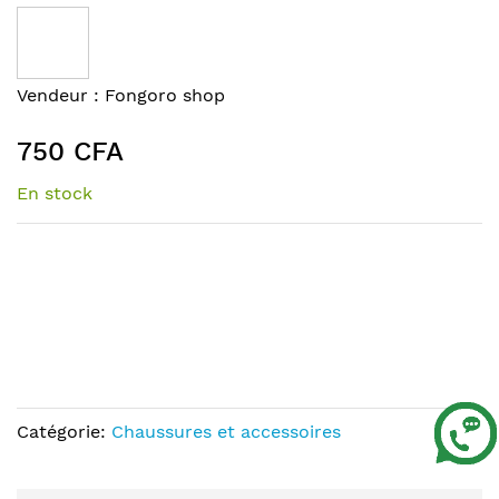
to
the
end
of
Skip
Vendeur :
Fongoro shop
the
to
images
the
750 CFA
gallery
beginning
of
En stock
the
images
gallery
Catégorie:
Chaussures et accessoires