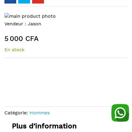
Skip
to
Skip
Vendeur :
Jason
the
to
end
the
5 000 CFA
of
beginning
the
of
En stock
images
the
gallery
images
gallery
Catégorie:
Hommes
Plus d’information