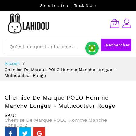
Store Location
Track Order
Rechercher
Allez
Accueil
au
Chemise De Marque POLO Homme Manche Longue -
contenu
Multicouleur Rouge
Chemise De Marque POLO Homme
Manche Longue - Multicouleur Rouge
SKU
Chemise De Marque POLO Homme Manche
Longue-2