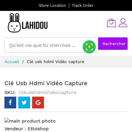
Store Location
Track Order
Rechercher
Allez
Accueil
Clé usb hdmi Vidéo capture
au
contenu
Clé Usb Hdmi Vidéo Capture
SKU
CléusbhdmiVidéocapture
Skip
to
Skip
Vendeur :
Ettoshop