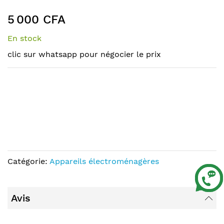
the
to
end
the
5 000 CFA
of
beginning
the
of
En stock
images
the
clic sur whatsapp pour négocier le prix
gallery
images
gallery
Catégorie:
Appareils électroménagères
Avis