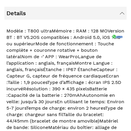
Details
Modèle : T800 ultraMémoire : RAM : 128 MOVersion
BT : BT V5.2OS compatibles : Android 5.0, iOS 10.0
ou supérieurMode de fonctionnement : Touche
complète + couronne rotative + bouton
latéralNom de -‘ APP : WearProLangue de
l’application : anglais, françaisMontre Langue :
anglais, françaisÉtanche : IP67 ÉtancheCapteur :
Capteur G, capteur de fréquence cardiaqueEcran
:Taille : 1,9 poucesType d’affichage : écran IPS 2.5D
incurvéRésolution : 390 × 435 pixelsBatterie
:Capacité de la batterie : 270mAhAutonomie en
veille: jusqu’à 30 joursEn utilisant le temps: Environ
5-7 joursTemps de charge: environ 2 heuresType de
charge: chargeur sans filTaille du bracelet:
44/45mm (bracelet de montre amovible)Matériel
de bande: SiliconeMatériau du boîtier: alliage de