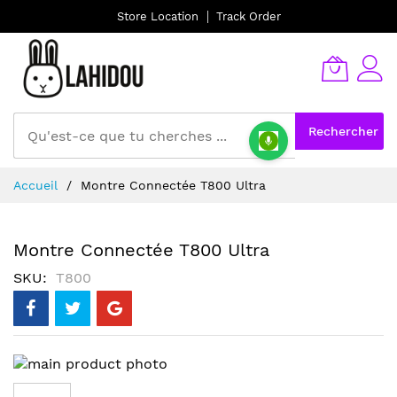
Store Location
Track Order
Rechercher
Allez
Accueil
Montre Connectée T800 Ultra
au
contenu
Montre Connectée T800 Ultra
SKU
T800
Skip
to