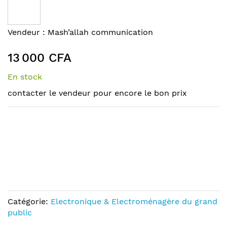
the
end
of
Skip
Vendeur :
Mash’allah communication
the
to
images
the
13 000 CFA
gallery
beginning
of
En stock
the
contacter le vendeur pour encore le bon prix
images
gallery
Catégorie:
Electronique & Electroménagère du grand
public