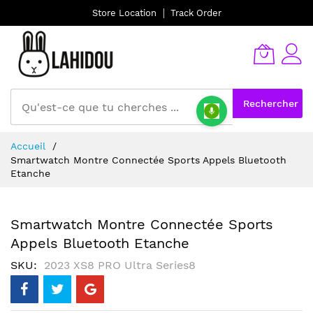
Store Location
Track Order
Rechercher
Allez
Accueil
au
Smartwatch Montre Connectée Sports Appels Bluetooth
contenu
Etanche
Smartwatch Montre Connectée Sports
Appels Bluetooth Etanche
SKU
2023 XS8 PRO Ultra Series8