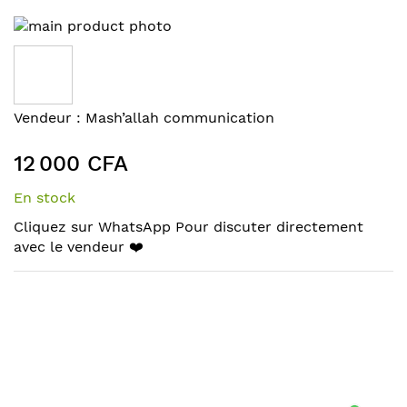
Skip
to
the
end
of
Skip
Vendeur :
Mash’allah communication
the
to
images
the
12 000 CFA
gallery
beginning
of
En stock
the
Cliquez sur WhatsApp Pour discuter directement
images
avec le vendeur ❤️‍
gallery