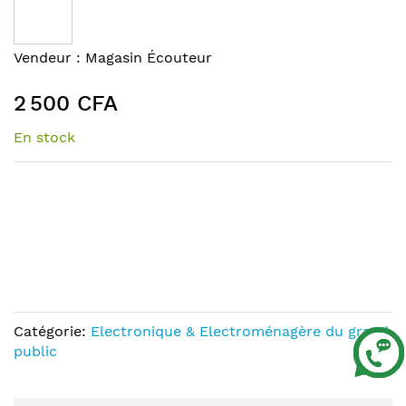
the
end
of
Skip
Vendeur :
Magasin Écouteur
the
to
images
the
2 500 CFA
gallery
beginning
of
En stock
the
images
gallery
Catégorie:
Electronique & Electroménagère du grand
public