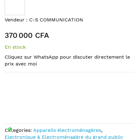
the
end
of
Skip
Vendeur :
C-S COMMUNICATION
the
to
images
the
370 000 CFA
gallery
beginning
of
En stock
the
Cliquez sur WhatsApp pour discuter directement le
images
prix avec moi
gallery
Categories:
Appareils électroménagères
,
Electronique & Electroménagère du grand public