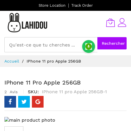
Store Location
Track Order
Rechercher
Allez
Accueil
IPhone 11 pro Apple 256GB
au
contenu
IPhone 11 Pro Apple 256GB
SKU
IPhone 11 pro Apple 256GB-1
2
Avis
Skip
to