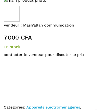
to
the
end
of
Skip
Vendeur :
Mash’allah communication
the
to
images
the
7 000 CFA
gallery
beginning
of
En stock
the
contacter le vendeur pour discuter le prix
images
gallery
Categories:
Appareils électroménagères
,