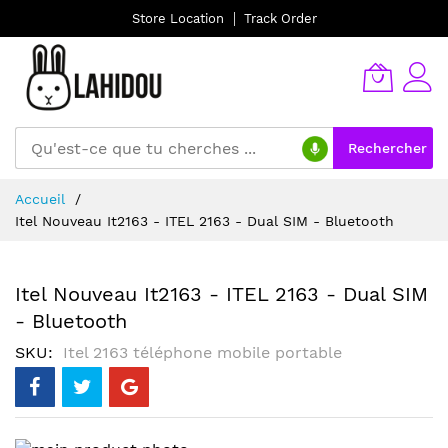
Store Location
Track Order
Rechercher
Allez
Accueil
au
Itel Nouveau It2163 - ITEL 2163 - Dual SIM - Bluetooth
contenu
Itel Nouveau It2163 - ITEL 2163 - Dual SIM
- Bluetooth
SKU
Itel 2163 téléphone mobile portable
Skip