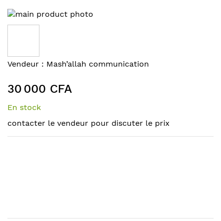
Skip
to
the
end
of
Skip
Vendeur :
Mash’allah communication
the
to
images
the
30 000 CFA
gallery
beginning
of
En stock
the
contacter le vendeur pour discuter le prix
images
gallery