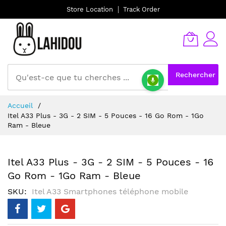
Store Location
Track Order
Rechercher
Allez
Accueil
au
Itel A33 Plus - 3G - 2 SIM - 5 Pouces - 16 Go Rom - 1Go
contenu
Ram - Bleue
Itel A33 Plus - 3G - 2 SIM - 5 Pouces - 16
Go Rom - 1Go Ram - Bleue
SKU
Itel A33 Smartphones téléphone mobile