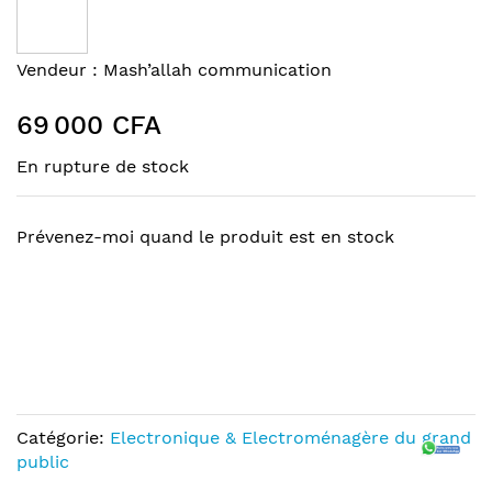
the
end
of
Skip
Vendeur :
Mash’allah communication
the
to
images
the
69 000 CFA
gallery
beginning
of
En rupture de stock
the
images
gallery
Prévenez-moi quand le produit est en stock
Catégorie:
Electronique & Electroménagère du grand
public