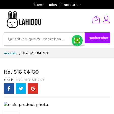
Store Location
Track Order
Rechercher
Allez
Accueil
Itel s18 64 GO
au
contenu
Itel S18 64 GO
SKU
Itel s18 64 GO
Skip
to