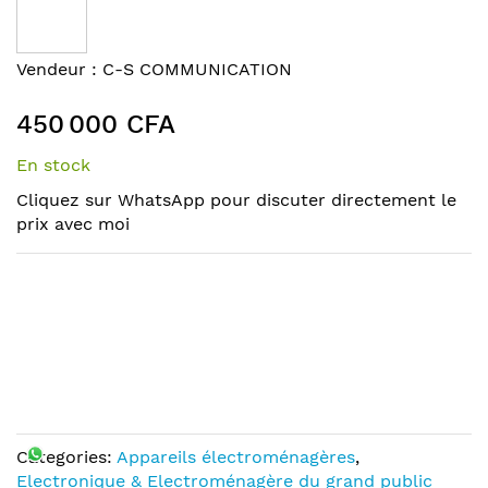
the
end
of
Skip
Vendeur :
C-S COMMUNICATION
the
to
images
the
450 000 CFA
gallery
beginning
of
En stock
the
Cliquez sur WhatsApp pour discuter directement le
images
prix avec moi
gallery
Categories:
Appareils électroménagères
,
Electronique & Electroménagère du grand public