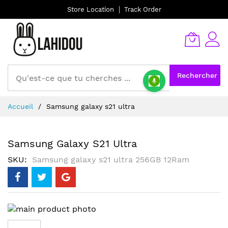
Store Location
Track Order
Rechercher
Allez
Accueil
Samsung galaxy s21 ultra
au
contenu
Samsung Galaxy S21 Ultra
SKU
Samsung galaxy s21 ultra 256GB 12Ram
Skip
to