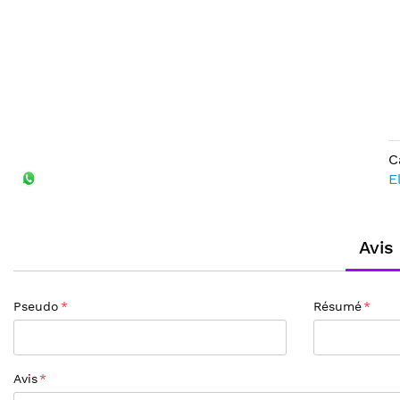
gallery
beginning
of
the
images
gallery
C
E
Avis
Pseudo
Résumé
Avis