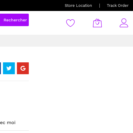
Store Location
Track Order
Rechercher
vec moi