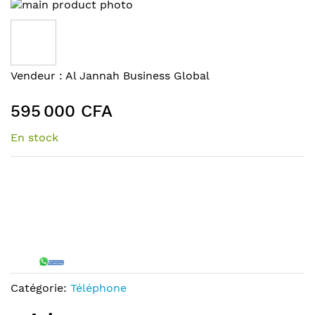
Skip
to
the
end
of
Skip
Vendeur :
Al Jannah Business Global
the
to
images
the
595 000 CFA
gallery
beginning
of
En stock
the
images
gallery
Catégorie:
Téléphone