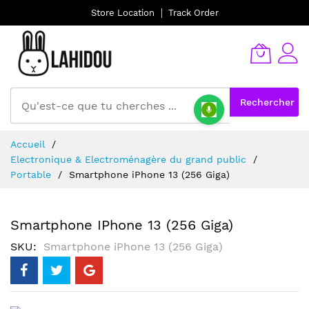
Store Location
Track Order
Rechercher
Allez
Accueil
au
Electronique & Electroménagère du grand public
contenu
Portable
Smartphone iPhone 13 (256 Giga)
Smartphone IPhone 13 (256 Giga)
SKU
Smartphone iPhone 13 (256 Giga)