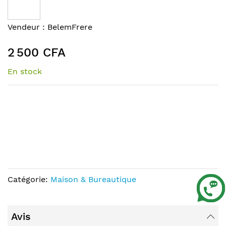
end
of
Skip
Vendeur :
BelemFrere
the
to
images
the
2 500 CFA
gallery
beginning
of
En stock
the
images
gallery
Catégorie:
Maison & Bureautique
Avis