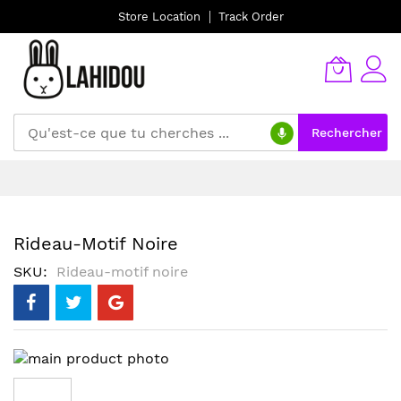
Store Location
Track Order
Rechercher
Allez
au
contenu
Rideau-Motif Noire
SKU
Rideau-motif noire
Skip
to
the