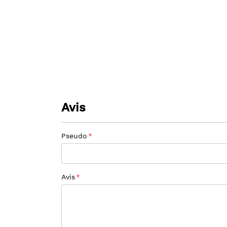
gallery
beginning
of
the
images
gallery
Avis
Pseudo
Avis