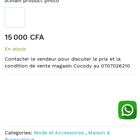
to
the
end
of
Skip
the
15 000 CFA
to
images
the
gallery
En stock
beginning
of
Contacter le vendeur pour discuter le prix et la
the
condition de vente magasin Cocody au 0707026210
images
gallery
Categories:
Mode et Accessoires
,
Maison &
Bureautique