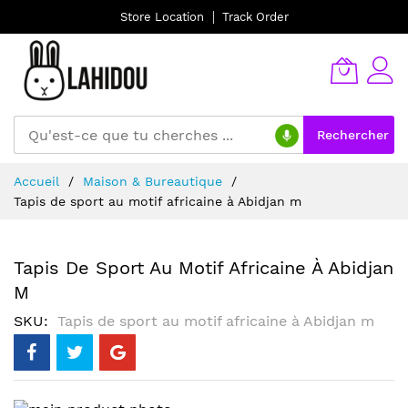
Store Location
Track Order
Rechercher
Allez
Accueil
Maison & Bureautique
au
Tapis de sport au motif africaine à Abidjan m
contenu
Tapis De Sport Au Motif Africaine À Abidjan
M
SKU
Tapis de sport au motif africaine à Abidjan m
Skip