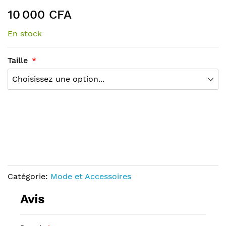
end
the
10 000 CFA
of
beginning
the
of
En stock
images
the
gallery
images
Taille
gallery
Catégorie:
Mode et Accessoires
Avis