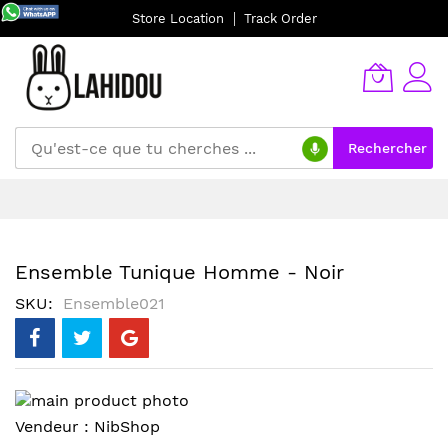
Store Location
Track Order
Rechercher
Allez
au
contenu
Ensemble Tunique Homme - Noir
SKU
Ensemble021
Skip
to
Skip
Vendeur :
NibShop
the
to