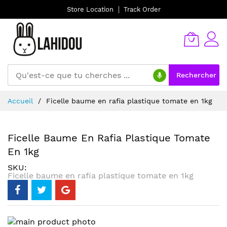
Store Location
Track Order
Rechercher
Allez
Accueil
Ficelle baume en rafia plastique tomate en 1kg
au
contenu
Ficelle Baume En Rafia Plastique Tomate
En 1kg
SKU
Ficelle baume en rafia plastique tomate en 1kg
Skip