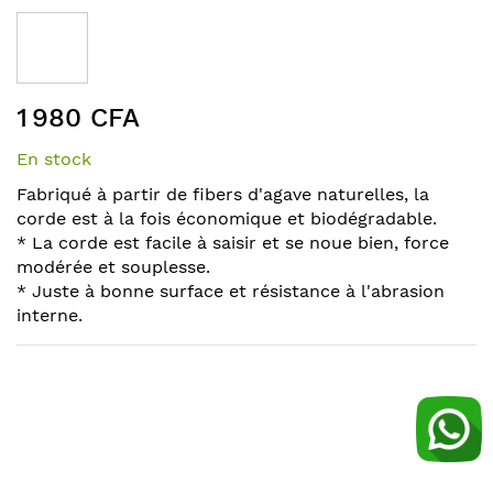
to
the
end
of
Skip
the
1 980 CFA
to
images
the
gallery
En stock
beginning
of
Fabriqué à partir de fibers d'agave naturelles, la
the
corde est à la fois économique et biodégradable.
images
* La corde est facile à saisir et se noue bien, force
gallery
modérée et souplesse.
* Juste à bonne surface et résistance à l'abrasion
interne.