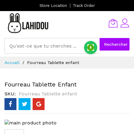
Store Location
Track Order
Rechercher
Allez
Accueil
Fourreau Tablette enfant
au
contenu
Fourreau Tablette Enfant
SKU
Fourreau Tablette enfant
Skip
to