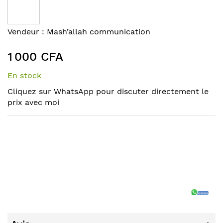
the
end
of
Skip
Vendeur :
Mash’allah communication
the
to
images
the
1 000 CFA
gallery
beginning
of
En stock
the
Cliquez sur WhatsApp pour discuter directement le
images
prix avec moi
gallery