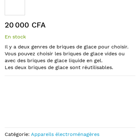
the
end
of
Skip
the
20 000 CFA
to
images
the
gallery
En stock
beginning
of
Il y a deux genres de briques de glace pour choisir.
the
Vous pouvez choisir les briques de glace vides ou
images
avec des briques de glace liquide en gel.
gallery
Les deux briques de glace sont réutilisables.
Catégorie:
Appareils électroménagères