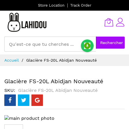
Store Location
Track Order
Rechercher
Allez
Accueil
Glacière FS-20L Abidjan Nouveauté
au
contenu
Glacière FS-20L Abidjan Nouveauté
SKU
Glacière FS-20L Abidjan Nouveauté
Skip
to