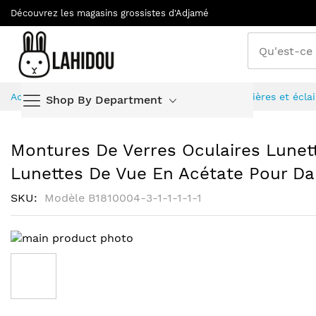
Découvrez les magasins grossistes d'Adjamé
Allez
Accueil
Horlogerie, Bijouterie, Lunetterie, Lumières et écla
Shop By Department
au
contenu
Montures De Verres Oculaires Lunet
Lunettes De Vue En Acétate Pour D
SKU
Modèle B1810004-3-1-1-1-1-1
Skip
to
the
end
of
Skip
the