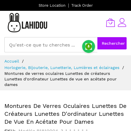
Store Location
Track Order
Rechercher
Allez
Accueil
au
Horlogerie, Bijouterie, Lunetterie, Lumières et éclairages
contenu
Montures de verres oculaires Lunettes de créateurs
Lunettes d'ordinateur Lunettes de vue en acétate pour
dames
Montures De Verres Oculaires Lunettes De
Créateurs Lunettes D'ordinateur Lunettes
De Vue En Acétate Pour Dames
SKU
Modèle B1810004-3-1-1-1-1-1-1