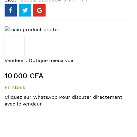
Skip
to
the
end
of
Skip
Vendeur :
Optique mieux voir
the
to
images
the
10 000 CFA
gallery
beginning
of
En stock
the
Cliquez sur WhatsApp Pour discuter directement
images
avec le vendeur
gallery