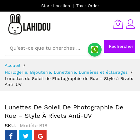
Store Location
Track Order
Rechercher
Allez
Accueil
au
Horlogerie, Bijouterie, Lunetterie, Lumières et éclairages
contenu
Lunettes de Soleil de Photographie de Rue – Style à Rivets
Anti-UV
Lunettes De Soleil De Photographie De
Rue – Style À Rivets Anti-UV
SKU
Modèle B18