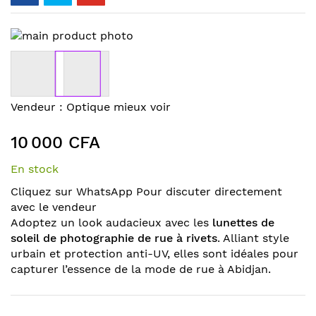
Skip
to
the
end
of
Skip
Vendeur :
Optique mieux voir
the
to
images
the
10 000 CFA
gallery
beginning
of
En stock
the
Cliquez sur WhatsApp Pour discuter directement
images
avec le vendeur
gallery
Adoptez un look audacieux avec les
lunettes de
soleil de photographie de rue à rivets
. Alliant style
urbain et protection anti-UV, elles sont idéales pour
capturer l’essence de la mode de rue à Abidjan.