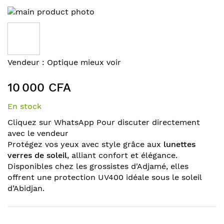
Skip
to
the
end
of
Skip
Vendeur :
Optique mieux voir
the
to
images
the
10 000 CFA
gallery
beginning
of
En stock
the
Cliquez sur WhatsApp Pour discuter directement
images
avec le vendeur
gallery
Protégez vos yeux avec style grâce aux
lunettes
verres de soleil
, alliant confort et élégance.
Disponibles chez les grossistes d'Adjamé, elles
offrent une protection UV400 idéale sous le soleil
d’Abidjan.