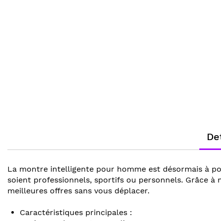
gallery
beginning
of
the
images
gallery
Det
La montre intelligente pour homme est désormais à port
soient professionnels, sportifs ou personnels. Grâce à
meilleures offres sans vous déplacer.
Caractéristiques principales :