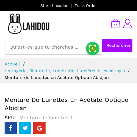
Store Location
Track Order
Rechercher
Allez
Accueil
au
Horlogerie, Bijouterie, Lunetterie, Lumières et éclairages
contenu
Monture de Lunettes en Acétate Optique Abidjan
Monture De Lunettes En Acétate Optique
Abidjan
SKU
Monture de lunettes-1