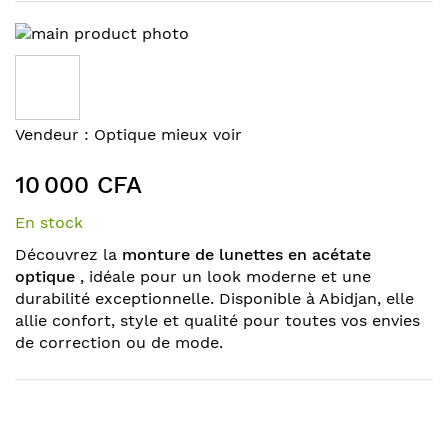
Skip
to
the
end
of
Skip
Vendeur :
Optique mieux voir
the
to
images
the
10 000 CFA
gallery
beginning
of
En stock
the
Découvrez la
monture de lunettes en acétate
images
optique
, idéale pour un look moderne et une
gallery
durabilité exceptionnelle. Disponible à Abidjan, elle
allie confort, style et qualité pour toutes vos envies
de correction ou de mode.