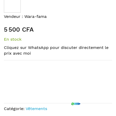
the
end
of
Skip
Vendeur :
Wara-fama
the
to
images
the
5 500 CFA
gallery
beginning
of
En stock
the
Cliquez sur WhatsApp pour discuter directement le
images
prix avec moi
gallery
Catégorie:
Vêtements