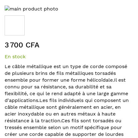
Skip
to
the
end
of
Skip
the
3 700 CFA
to
images
the
gallery
En stock
beginning
of
Le câble métallique est un type de corde composé
the
de plusieurs brins de fils métalliques torsadés
images
ensemble pour former une forme hélicoïdale.Il est
gallery
connu pour sa résistance, sa durabilité et sa
flexibilité, ce qui le rend adapté à une large gamme
d'applications.Les fils individuels qui composent un
câble métallique sont généralement en acier, en
acier inoxydable ou en autres métaux à haute
résistance à la traction.Ces fils sont torsadés ou
tressés ensemble selon un motif spécifique pour
créer une corde capable de supporter de lourdes