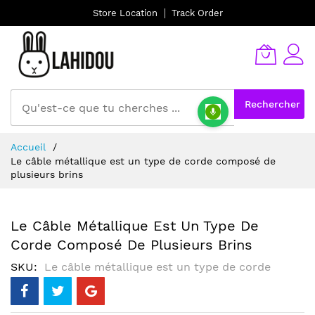
Store Location
Track Order
Rechercher
Allez
Accueil
au
Le câble métallique est un type de corde composé de
contenu
plusieurs brins
Le Câble Métallique Est Un Type De
Corde Composé De Plusieurs Brins
SKU
Le câble métallique est un type de corde