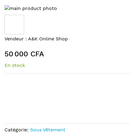
Skip
to
the
end
of
Skip
Vendeur :
A&K Online Shop
the
to
images
the
50 000 CFA
gallery
beginning
of
En stock
the
images
gallery
Catégorie:
Sous Vêtement