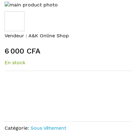
Skip
to
the
end
of
Skip
Vendeur :
A&K Online Shop
the
to
images
the
6 000 CFA
gallery
beginning
of
En stock
the
images
gallery
Catégorie:
Sous Vêtement