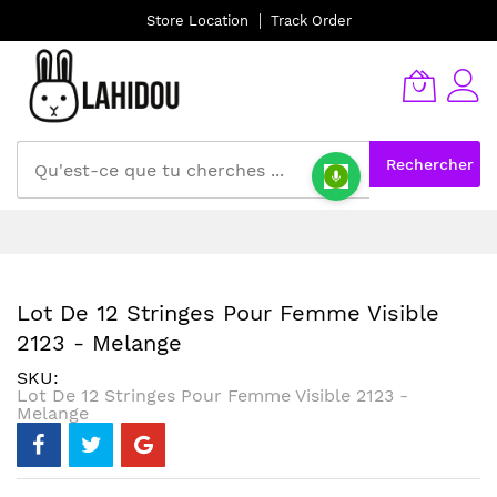
Store Location
Track Order
Rechercher
Allez
au
contenu
Lot De 12 Stringes Pour Femme Visible
2123 - Melange
SKU
Lot De 12 Stringes Pour Femme Visible 2123 -
Melange